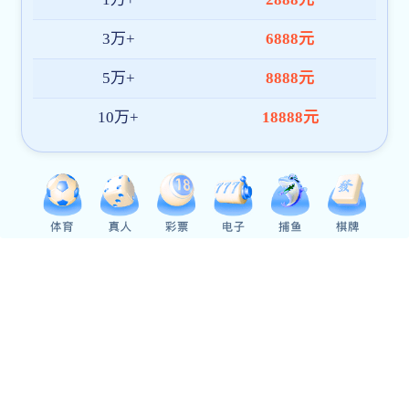
阿甲德比气氛为何领先更难踢
当阿根廷与德国在世界杯的舞台上再度相遇，空气
中弥漫的早已不只是足球的硝烟，而是一段绵...
2026-08-07