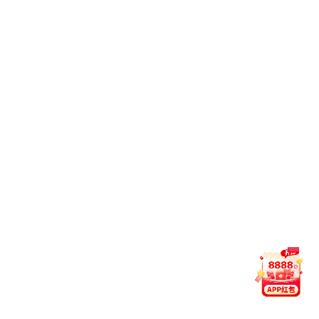
绿茵场上，激情与速度的碰撞总能让万千球迷心潮澎
湃。当中超两大劲旅山东泰山与上海申花狭路相逢，一
场关乎荣誉与战术的对攻大战便不可避免地在万众瞩目
下拉开帷幕。这不仅是一场积分榜的争夺，更是一次意
志与技术的直接对话。而在这场火花四溅...
费耶诺德主场战埃因霍温抢分争四激战 — 详细
3
说明
荷甲联赛的争四大战已进入白热化阶段，费耶诺德坐镇
德库伊普球场迎战埃因霍温的较量，注定将成为本赛季
最令人窒息的篇章之一。这不仅仅是两支传统豪门的碰
撞，更是一场关乎欧战资格与赛季尊严的生死劫。积分
榜上，两队紧咬不放...
关于「利雅得胜利先丢后追莫德里奇双人撞墙剧
4
情拉满」
足球场上的剧本，总是比最离奇的虚构故事更加跌宕起
伏。利雅得胜利与对手的这场激战，将“先丢后追”的惊
险与莫德里奇那“双人撞墙”的精妙默契完美糅合，让整
场比赛的剧情瞬间拉满。这不仅是一场比分上的逆转，
更是一次足球智...